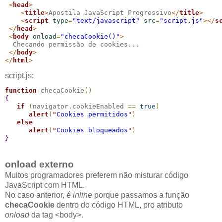
<
head
>
<
title
>
Apostila JavaScript Progressivo
</
title
>
<
script
type
=
"text/javascript"
src
=
"script.js"
>
</
s
</
head
>
<
body
onload
=
"checaCookie()"
>
  Checando permissão de cookies
...
</
body
>
</
html
>
script.js:
function
 checaCookie
(
)
{
if
(
navigator
.
cookieEnabled 
==
true
)
alert
(
"
Cookies permitidos
"
)
else
alert
(
"
Cookies bloqueados
"
)
}
onload externo
Muitos programadores preferem não misturar código
JavaScript com HTML.
No caso anterior, é
inline
porque passamos a função
checaCookie
dentro do código HTML, pro atributo
onload
da tag <body>.