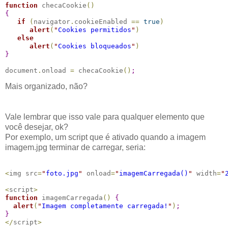
function
 checaCookie
(
)
{
if
(
navigator
.
cookieEnabled 
==
true
)
alert
(
"
Cookies permitidos
"
)
else
alert
(
"
Cookies bloqueados
"
)
}
document
.
onload 
=
 checaCookie
(
)
;
Mais organizado, não?
Vale lembrar que isso vale para qualquer elemento que
você desejar, ok?
Por exemplo, um script que é ativado quando a imagem
imagem.jpg terminar de carregar, seria:
<
img src
=
"
foto.jpg
"
 onload
=
"
imagemCarregada()
"
 width
=
"
<
script
>
function
 imagemCarregada
(
)
{
alert
(
"
Imagem completamente carregada!
"
)
;
}
<
/
script
>