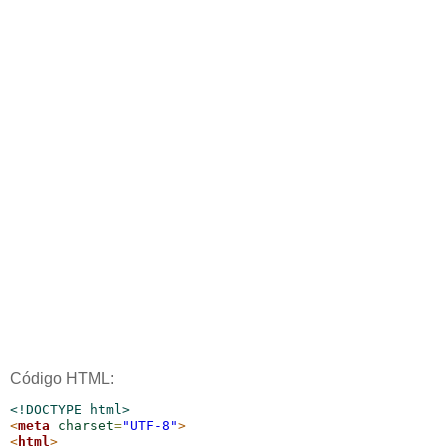
Código HTML:
<!DOCTYPE html>
<
meta
charset
=
"UTF-8"
>
<
html
>