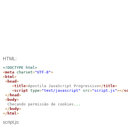
HTML:
<!DOCTYPE html>
<
meta
charset
=
"UTF-8"
>
<
html
>
<
head
>
<
title
>
Apostila JavaScript Progressivo
</
title
>
<
script
type
=
"text/javascript"
src
=
"script.js"
>
</
s
</
head
>
<
body
>
  Checando permissão de cookies
...
</
body
>
</
html
>
script.js: